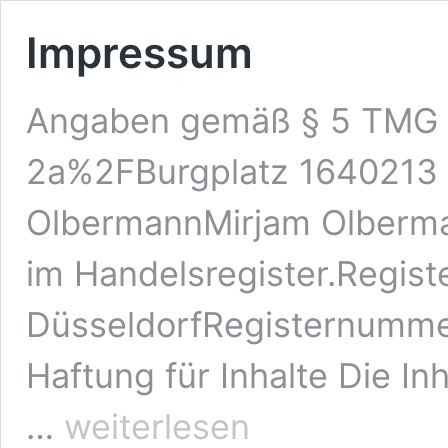
Impressum
Angaben gemäß § 5 TMG 
2a%2FBurgplatz 1640213 D
OlbermannMirjam Olberman
im Handelsregister.Registe
DüsseldorfRegisternumme
Haftung für Inhalte Die In
Impressum
…
weiterlesen