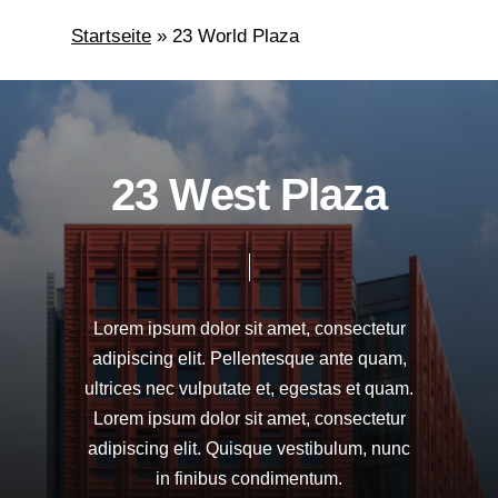
Skip
Startseite
»
23 World Plaza
to
Close
main
Menu
content
2
3
W
e
s
t
P
l
a
z
a
Lorem
ipsum
dolor
sit
amet,
consectetur
adipiscing
elit.
Pellentesque
ante
quam,
ultrices
nec
vulputate
et,
egestas
et
quam.
Lorem
ipsum
dolor
sit
amet,
consectetur
adipiscing
elit.
Quisque
vestibulum,
nunc
in
finibus
condimentum.